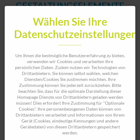
GESTALTUNGSELEMENTE
FASSADE
Wählen Sie Ihre
Datenschutzeinstellungen
Hausfassade gestalten - Modeschmuck für Ihre
Um Ihnen die bestmögliche Benutzererfahrung zu bieten,
verwenden wir Cookies und verarbeiten Ihre
Immobilie
persönlichen Daten. Zudem nutzen wir Technologien von
Drittanbietern. Sie können selbst wählen, welchen
Diensten/Cookies Sie zustimmen möchten. Ihre
Durch verschiedenste Schmuckelemente, Schlusssteine oder
Zustimmung können Sie jederzeit zurückziehen. Bitte
Gesimse können gestalterische Highlights an Ihrer Fassade
beachten Sie, dass für die optimale Darstellung dieser
gesetzt werden. Das Erscheinungsbild Ihrer Fassade wird so
Homepage Dienste von Drittanbietern geladen werden
müssen! Dies erfordert Ihre Zustimmung für "Optionale
optisch aufgewertet.
Cookies". Ihre personenbezogenen Daten können von
Drittanbietern verarbeitet und Informationen von Ihrem
Was könnte zu Ihrem Objekt passen? Wir beraten Sie
Gerät (Cookies, eindeutige Kennungen und andere
gerne!
Gerätedaten) von diesen Drittanbietern gespeichert
werden.