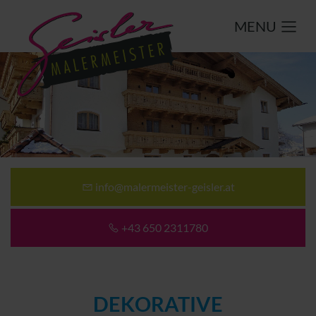
MENU
info@malermeister-geisler.at
+43 650 2311780
DEKORATIVE